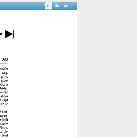
fr
de
en