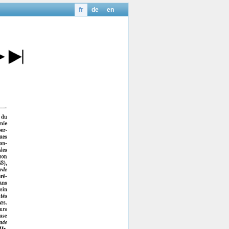
fr
de
en