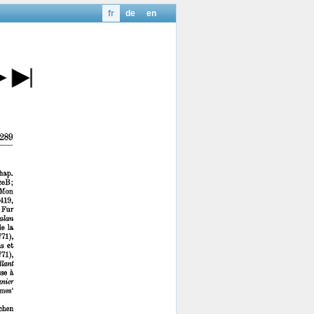
fr
de
en