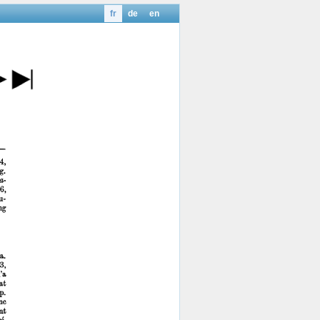
fr
de
en