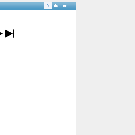
fr
de
en