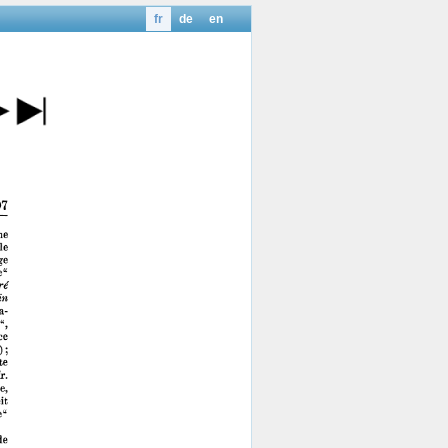
fr
de
en