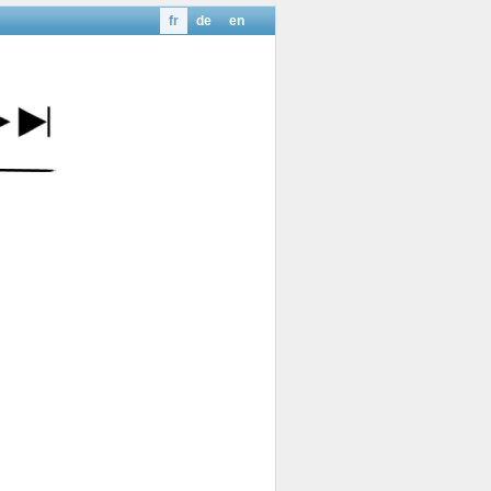
fr
de
en