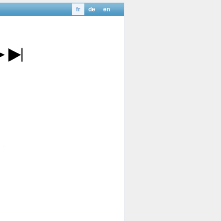
fr
de
en