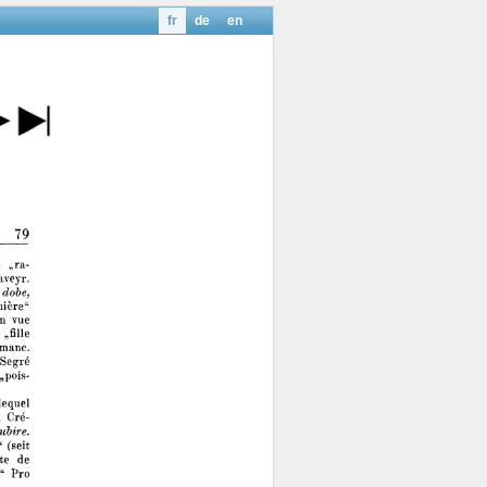
fr
de
en