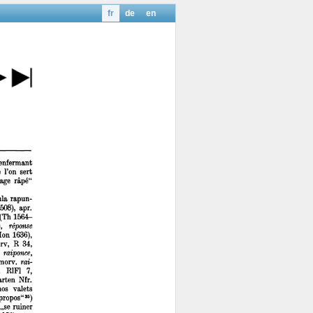
fr
de
en