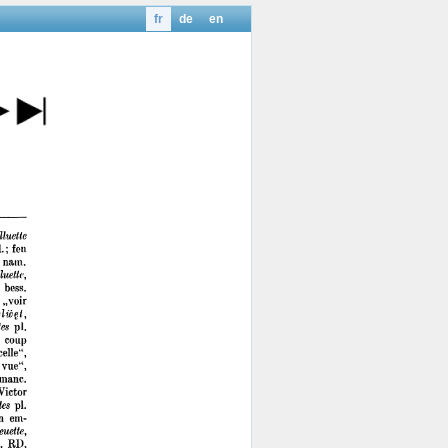
fr
de
en