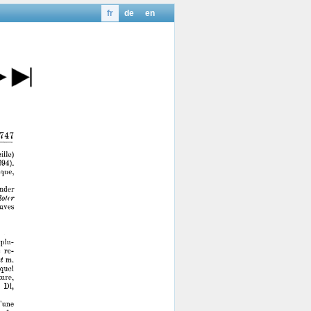
fr
de
en