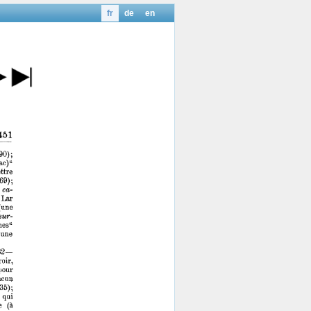
fr
de
en