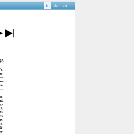
fr
de
en