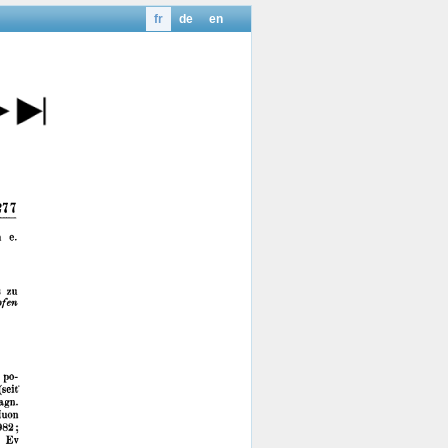
fr
de
en