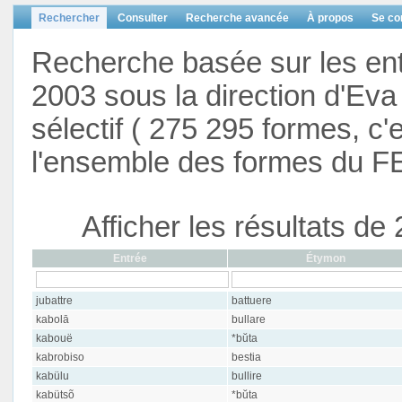
Rechercher
Consulter
Recherche avancée
À propos
Se co
Recherche basée sur les en
2003 sous la direction d'Eva 
sélectif ( 275 295 formes, c'
l'ensemble des formes du F
Afficher les résultats d
Entrée
Étymon
jubattre
battuere
kabolā
bullare
kabouë
*bŭta
kabrobiso
bestia
kabülu
bullire
kabütsõ
*bŭta