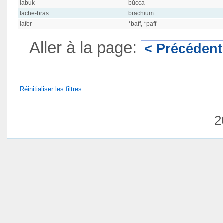
labuk
bŭcca
lache-bras
brachium
lafer
*baff, *paff
Aller à la page:
< Précédent
Réinitialiser les filtres
2