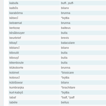
kabufa
buff-, puff-
kalbõs
bilanx
karabōrna
brunna
kèbecî
*bǫttia
kebœrnat
brunna
kerbọsẹ
balteus
kèsâbouyer
bulla
keurbrief
brevis
kibayî
bataculare
kiblancî
bilanx
kiboulè
bulla
kibouyî
bulla
kikenboule
bulla
klükoborɫə
brunna
kobinet
*bissicare
koboucî
*bǫttia
küblãswar
bilanx
kumbraɳka
*brachitare
kurt-kabǫš
*bǫttia
labaf
*baff, *paff
labèle
bellus