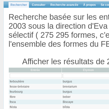
Rechercher
Consulter
Recherche avancée
À propos
Se co
Recherche basée sur les en
2003 sous la direction d'Eva 
sélectif ( 275 295 formes, c'
l'ensemble des formes du F
Afficher les résultats d
Entrée
Étymon
ferboulière
burgus
fesse-bréviaire
breviarium
feurbourg
burgus
fibre
beber
fisca
Biscaye
flésta
blĭsta