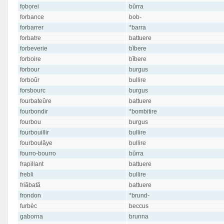
fọbọrei
bŭrra
forbance
bob-
forbarrer
*barra
forbatre
battuere
forbeverie
bĭbere
forboire
bĭbere
forbour
burgus
forboûr
bullire
forsbourc
burgus
fourbateûre
battuere
fourbondir
*bombitire
fourbou
burgus
fourbouillir
bullire
fourboulâye
bullire
fourro-bourro
bŭrra
frapillant
battuere
frebli
bullire
friãbatã
battuere
frondon
*brund-
furbèc
beccus
gaborna
brunna