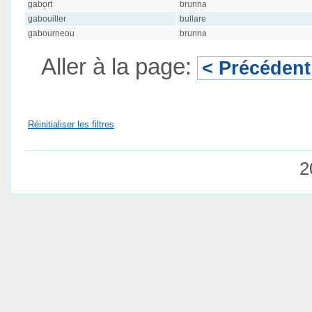
gabǫrt
brunna
gabouiller
bullare
gabourneou
brunna
Aller à la page:
< Précédent
Réinitialiser les filtres
2