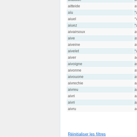
aitteide
a
aïu
*
aiuel
*
aiuez
*
aivairsoux
a
aive
a
aiveine
a
aivelet
*
aiver
a
aivoigne
a
aivonne
a
aivouone
a
aivrechie
a
aivreu
a
aivri
a
aivri
a
aivru
a
Réinitialiser les filtres