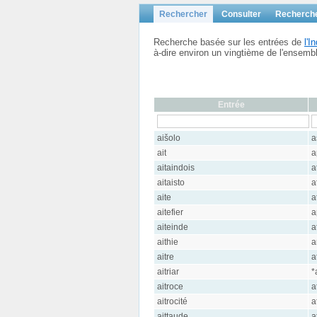
Rechercher
Consulter
Recherch
Recherche basée sur les entrées de
l'
à-dire environ un vingtième de l'ensem
Entrée
aišolo
a
ait
a
aitaindois
a
aitaisto
a
aite
a
aitefier
a
aiteinde
a
aithie
a
aitre
a
aitriar
*
aitroce
a
aitrocité
a
aittaude
a