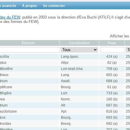
e avancée
À propos
Se connecter
Index du FEW
, publié en 2003 sous la direction d'Eva Buchi (ATILF).Il s'agit d'u
ble des formes du FEW).
Afficher les
Étymon
Localisation
Page
sciŏla
Lang./gasc.
424 (a)
25
ptus
Afrpr.
62 (a)
25
ttĕndĕre
Lorr./wall./cha
709 (a)
25
theus
Lang.
665 (a)
25
trium
Awall.
688 (a)
25
ptificare
Bourg.
61 (a)
25
ttĭngĕre
Lorr.
733 (a)
25
rea
Norm.
160 (b)
25
trium
Afr.
687 (b)
25
auctorizare
Apr.
818 (a)
25
trox
Bourg.
693 (b)
25
trocitas
Bourg.
692 (a)
25
ttĕndĕre
Lorr.
707 (a)
25