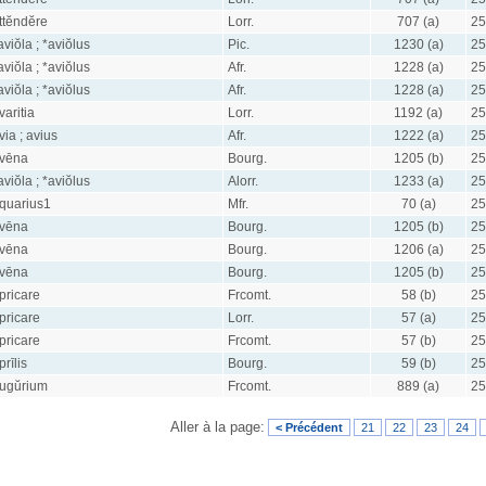
ttĕndĕre
Lorr.
707 (a)
25
aviŏla ; *aviŏlus
Pic.
1230 (a)
25
aviŏla ; *aviŏlus
Afr.
1228 (a)
25
aviŏla ; *aviŏlus
Afr.
1228 (a)
25
varitia
Lorr.
1192 (a)
25
via ; avius
Afr.
1222 (a)
25
vēna
Bourg.
1205 (b)
25
aviŏla ; *aviŏlus
Alorr.
1233 (a)
25
quarius1
Mfr.
70 (a)
25
vēna
Bourg.
1205 (b)
25
vēna
Bourg.
1206 (a)
25
vēna
Bourg.
1205 (b)
25
pricare
Frcomt.
58 (b)
25
pricare
Lorr.
57 (a)
25
pricare
Frcomt.
57 (b)
25
prīlis
Bourg.
59 (b)
25
ugŭrium
Frcomt.
889 (a)
25
Aller à la page:
< Précédent
21
22
23
24