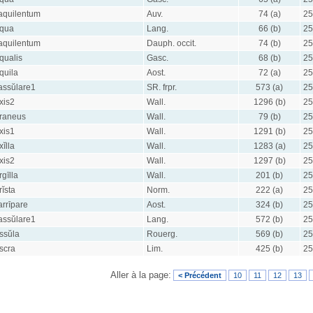
aquilentum
Auv.
74 (a)
25
qua
Lang.
66 (b)
25
aquilentum
Dauph. occit.
74 (b)
25
qualis
Gasc.
68 (b)
25
quila
Aost.
72 (a)
25
assŭlare1
SR. frpr.
573 (a)
25
xis2
Wall.
1296 (b)
25
raneus
Wall.
79 (b)
25
xis1
Wall.
1291 (b)
25
xĭlla
Wall.
1283 (a)
25
xis2
Wall.
1297 (b)
25
rgīlla
Wall.
201 (b)
25
rĭsta
Norm.
222 (a)
25
arrīpare
Aost.
324 (b)
25
assŭlare1
Lang.
572 (b)
25
ssŭla
Rouerg.
569 (b)
25
scra
Lim.
425 (b)
25
Aller à la page:
< Précédent
10
11
12
13