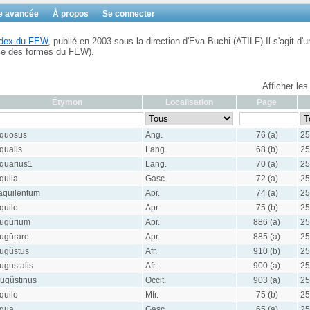
e avancée
À propos
Se connecter
Index du FEW
, publié en 2003 sous la direction d'Eva Buchi (ATILF).Il s'agit d'u
ble des formes du FEW).
Afficher les
Étymon
Localisation
Page
quosus
Ang.
76 (a)
25
qualis
Lang.
68 (b)
25
quarius1
Lang.
70 (a)
25
quila
Gasc.
72 (a)
25
aquilentum
Apr.
74 (a)
25
quilo
Apr.
75 (b)
25
ugŭrium
Apr.
886 (a)
25
ugŭrare
Apr.
885 (a)
25
ugŭstus
Afr.
910 (b)
25
ugustalis
Afr.
900 (a)
25
ugŭstīnus
Occit.
903 (a)
25
quilo
Mfr.
75 (b)
25
qua
Gasc.
65 (a)
25