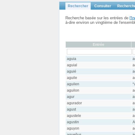
Rechercher
Consulter
Recherch
Recherche basée sur les entrées de
l'
à-dire environ un vingtième de l'ensem
Entrée
aguia
a
aguial
a
aguié
a
aguile
a
aguilen
*
aguilon
a
agur
a
agurador
a
agust
a
agustele
a
agustin
A
aguyon
a
agueñus
a