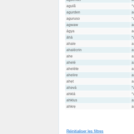
agulã
*
agurden
a
aguruso
*
agwaw
a
ágya
a
āhā
*
ahale
a
ahalécrin
a
ahe
a
ahelé
a
ahelète
a
ahelire
a
ahẹt
a
ahəvá
*
ahklá
*
ahklus
a
ahkrẹ
a
Réinitialiser les filtres