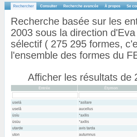
Rechercher
Consulter
Recherche avancée
À propos
Se co
Recherche basée sur les en
2003 sous la direction d'Eva 
sélectif ( 275 295 formes, c'
l'ensemble des formes du F
Afficher les résultats d
Entrée
Étymon
uselá
*asīlare
uselâ
aucellus
üsíu
*axīlis
üsüu
*axīlis
utarde
avis tarda
uton
autumnus