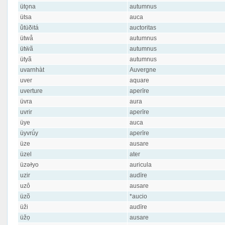
ütǫna
autumnus
ütsa
auca
ǖtüδitá
auctoritas
ütwå
autumnus
ütẅã
autumnus
ütyã
autumnus
uvarnhàt
Auvergne
uver
aquare
uverture
aperīre
üvra
aura
uvrir
aperīre
üye
auca
üyvrǘy
aperīre
üze
ausare
üzel
ater
üzəɫyo
auricula
uzir
audīre
uzô
ausare
üzõ
*aucio
üži
audīre
üžọ
ausare