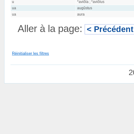
u
*aviŏla ; *aviŏlus
ua
augŭstus
ua
aura
Aller à la page:
< Précédent
Réinitialiser les filtres
2