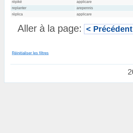
rèpiké
applicare
replanter
arepennis
rèplica
applicare
Aller à la page:
< Précédent
Réinitialiser les filtres
2