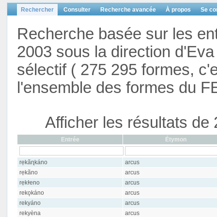
Rechercher
Consulter
Recherche avancée
À propos
Se co
Recherche basée sur les en
2003 sous la direction d'Eva 
sélectif ( 275 295 formes, c'
l'ensemble des formes du F
Afficher les résultats d
Entrée
Étymon
rẹkãɳkáno
arcus
rẹkãno
arcus
rẹkɫeno
arcus
rekǫkáno
arcus
rekyáno
arcus
rekyèna
arcus