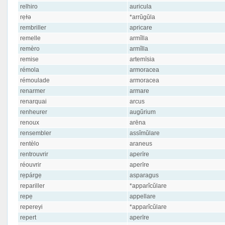
relhiro
auricula
rẹɫə
*arrŭgŭla
rembriller
apricare
remelle
armĭlla
remèro
armĭlla
remise
artemīsia
rémola
armoracea
rémoulade
armoracea
renarmer
armare
renarquai
arcus
renheurer
augŭrium
renoux
arēna
rensembler
assĭmŭlare
rentèlo
araneus
rentrouvrir
aperīre
réouvrir
aperīre
rẹpárgẹ
asparagus
repariller
*apparĭcŭlare
repẹ
appellare
repereyi
*apparĭcŭlare
repert
aperīre