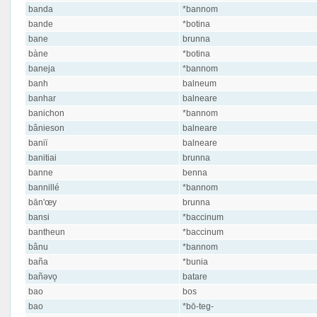
banda
*bannom
bande
*botina
bane
brunna
bàne
*botina
baneja
*bannom
banh
balneum
banhar
balneare
banichon
*bannom
bânieson
balneare
baniï
balneare
banitiai
brunna
banne
benna
bannillé
*bannom
bān'œy
brunna
bansi
*baccinum
bantheun
*baccinum
bânu
*bannom
baña
*bunia
bañəvǫ
batare
bao
bos
bao
*bō-teg-