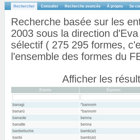
Rechercher
Consulter
Recherche avancée
À propos
Se co
Recherche basée sur les en
2003 sous la direction d'Eva 
sélectif ( 275 295 formes, c'
l'ensemble des formes du F
Afficher les résu
Entrée
Étymon
banagi
*bannom
banarü
*bannom
banaste
benna
banatte
benna
banbeliuche
bamb(al)
banbi
bamb(al)