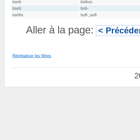
baob
balbus
baọb
bob-
baôfia
buff-, puff-
Aller à la page:
< Précéde
Réinitialiser les filtres
2