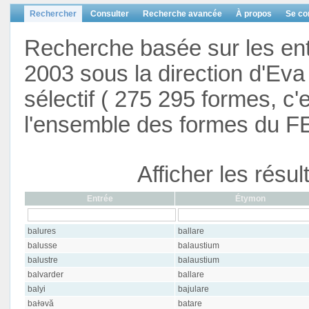
Rechercher
Consulter
Recherche avancée
À propos
Se co
Recherche basée sur les en
2003 sous la direction d'Eva 
sélectif ( 275 295 formes, c'
l'ensemble des formes du F
Afficher les résu
Entrée
Étymon
balures
ballare
balusse
balaustium
balustre
balaustium
balvarder
ballare
balyi
bajulare
baɫəvă
batare