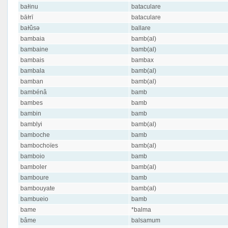
baɫinu
bataculare
bāɫrī
bataculare
baɫǖsə
ballare
bambaia
bamb(al)
bambaine
bamb(al)
bambais
bambax
bambala
bamb(al)
bamban
bamb(al)
bambénâ
bamb
bambes
bamb
bambin
bamb
bamblyi
bamb(al)
bamboche
bamb
bambochoïes
bamb(al)
bamboio
bamb
bamboler
bamb(al)
bamboure
bamb
bambouyate
bamb(al)
bambueio
bamb
bame
*balma
bâme
balsamum