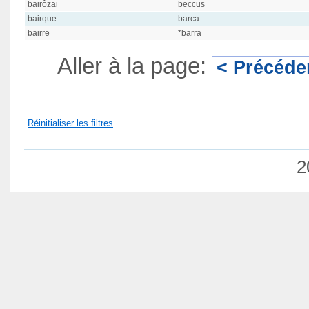
bairôzai
beccus
bairque
barca
bairre
*barra
Aller à la page:
< Précéde
Réinitialiser les filtres
2