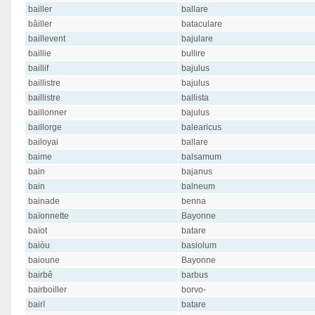
bailler
ballare
bâiller
bataculare
baillevent
bajulare
baillie
bullire
baillif
bajulus
baillistre
bajulus
baillistre
ballista
baillonner
bajulus
baillorge
balearicus
bailoyai
ballare
baime
balsamum
bain
bajanus
bain
balneum
bainade
benna
baïonnette
Bayonne
baïot
batare
baiòu
basiolum
baioune
Bayonne
bairbê
barbus
bairboiller
borvo-
bairī
batare