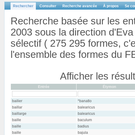
Rechercher
Consulter
Recherche avancée
À propos
Se co
Recherche basée sur les en
2003 sous la direction d'Eva 
sélectif ( 275 295 formes, c'
l'ensemble des formes du F
Afficher les résu
Entrée
Étymon
bailier
*banatlo
baillar
balearicus
baillarge
balearicus
baille
baculum
baille
badius
baille
bajula