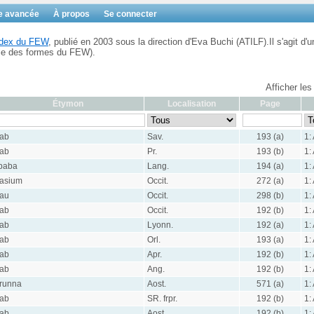
e avancée
À propos
Se connecter
Index du FEW
, publié en 2003 sous la direction d'Eva Buchi (ATILF).Il s'agit d'u
ble des formes du FEW).
Afficher les
Étymon
Localisation
Page
ab
Sav.
193 (a)
1:
ab
Pr.
193 (b)
1:
baba
Lang.
194 (a)
1:
asium
Occit.
272 (a)
1:
au
Occit.
298 (b)
1:
ab
Occit.
192 (b)
1:
ab
Lyonn.
192 (a)
1:
ab
Orl.
193 (a)
1:
ab
Apr.
192 (b)
1:
ab
Ang.
192 (b)
1:
runna
Aost.
571 (a)
1:
ab
SR. frpr.
192 (b)
1:
ab
Aost.
192 (b)
1: