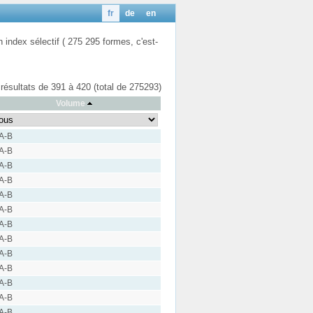
fr
de
en
n index sélectif ( 275 295 formes, c'est-
 résultats de 391 à 420 (total de 275293)
Volume
 A-B
 A-B
 A-B
 A-B
 A-B
 A-B
 A-B
 A-B
 A-B
 A-B
 A-B
 A-B
 A-B