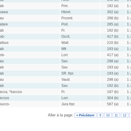
ab
Frm.
192 (a)
1:
bawa
Hbret.
302 (a)
1:
au
Frcomt.
298 (b)
1:
atare
Poit.
285 (a)
1:
ab
Fr.
192 (b)
1:
ob-
Occit.
417 (b)
1:
albus
Wall.
210 (b)
1:
ab
Mfr.
193 (a)
1:
ob-
Lorr.
417 (a)
1:
au
Sav.
298 (a)
1:
ab
Sav.
193 (a)
1:
ab
SR. frpr.
193 (a)
1:
au
Vaud.
298 (a)
1:
ab
Sav.
192 (b)
1:
acca, *baccus
Fr.
197 (b)
1:
eccus
Lorr.
304 (b)
1:
bucco-
Jura frpr.
587 (a)
1:
Aller à la page:
< Précédent
9
10
11
12