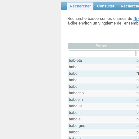
Rechercher
Consulter
Recherch
Recherche basée sur les entrées de
l'
à-dire environ un vingtième de l'ensem
Entrée
babɫota
b
babo
b
babo
*
babo
b
babo
b
babocho
b
baboéin
b
baboilla
b
baboin
b
babole
b
baborgne
b
babot
b
babotse
b