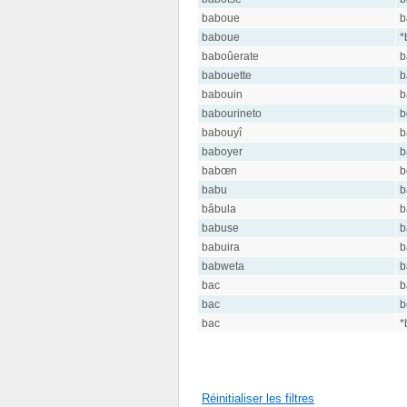
baboue
b
baboue
*
baboûerate
b
babouette
b
babouin
b
babourineto
b
babouyî
b
baboyer
b
babœn
b
babu
b
bâbula
b
babuse
b
babuira
b
babweta
b
bac
b
bac
b
bac
*
Réinitialiser les filtres