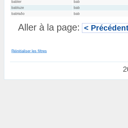
babler
bab
babluze
bab
babɫaδo
bab
Aller à la page:
< Précéden
Réinitialiser les filtres
2