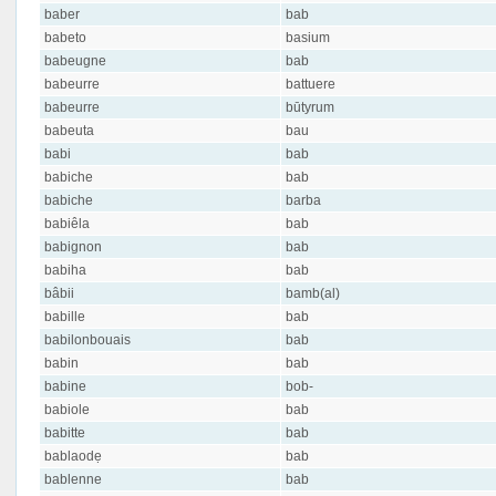
baber
bab
babeto
basium
babeugne
bab
babeurre
battuere
babeurre
būtyrum
babeuta
bau
babi
bab
babiche
bab
babiche
barba
babiêla
bab
babignon
bab
babiha
bab
bâbii
bamb(al)
babille
bab
babilonbouais
bab
babin
bab
babine
bob-
babiole
bab
babitte
bab
bablaodẹ
bab
bablenne
bab