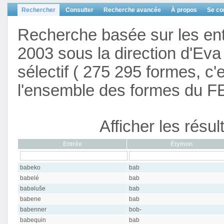
Rechercher
Consulter
Recherche avancée
À propos
Se co
Recherche basée sur les en
2003 sous la direction d'Eva 
sélectif ( 275 295 formes, c'
l'ensemble des formes du F
Afficher les résu
Entrée
Étymon
babeko
bab
babelé
bab
babəluše
bab
babene
bab
babenner
bob-
babequin
bab