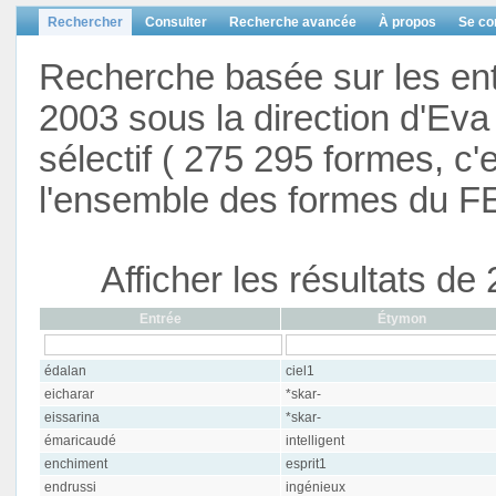
Rechercher
Consulter
Recherche avancée
À propos
Se co
Recherche basée sur les en
2003 sous la direction d'Eva 
sélectif ( 275 295 formes, c'
l'ensemble des formes du F
Afficher les résultats d
Entrée
Étymon
édalan
ciel1
eicharar
*skar-
eissarina
*skar-
émaricaudé
intelligent
enchiment
esprit1
endrussi
ingénieux