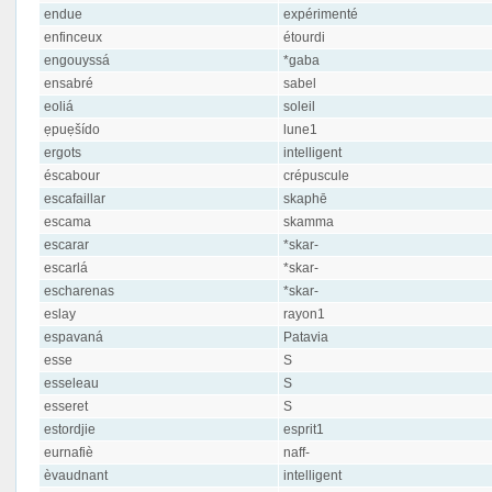
endue
expérimenté
enfinceux
étourdi
engouyssá
*gaba
ensabré
sabel
eoliá
soleil
ẹpuẹšído
lune1
ergots
intelligent
éscabour
crépuscule
escafaillar
skaphē
escama
skamma
escarar
*skar-
escarlá
*skar-
escharenas
*skar-
eslay
rayon1
espavaná
Patavia
esse
S
esseleau
S
esseret
S
estordjie
esprit1
eurnafiè
naff-
èvaudnant
intelligent