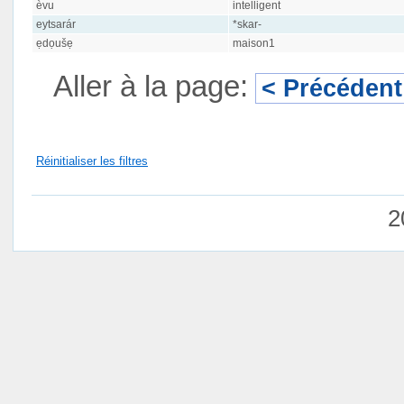
èvu
intelligent
eytsarár
*skar-
ẹdọušẹ
maison1
Aller à la page:
< Précédent
Réinitialiser les filtres
2