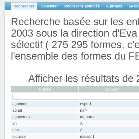
Rechercher
Consulter
Recherche avancée
À propos
Se co
Recherche basée sur les en
2003 sous la direction d'Eva 
sélectif ( 275 295 formes, c'
l'ensemble des formes du F
Afficher les résultats d
Entrée
Étymon
agamaou
esprit1
agnaf
naff-
agouvreux
argourou
ah
A
aha
A
aïousse
maison1