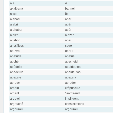
aja
A
akalbanə
bannein
akse
ŭbi
alabari
abār
alabri
abār
alahabar
abār
alaize
alezen
allabor
abār
anssîliess
sage
aouvro
ūber1
apatride
apatris
apché
abscheid
apédefte
apaideutos
apédeute
apaideutos
apepsie
apepsia
aprẹtər
abreder
arbalu
crépuscule
ardant
*aardeend
argotẹi
intelligent
argouché
constellations
argourou
argourou