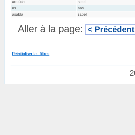
arroùch
soleil
as
aas
asablá
sabel
Aller à la page:
< Précédent
Réinitialiser les filtres
2