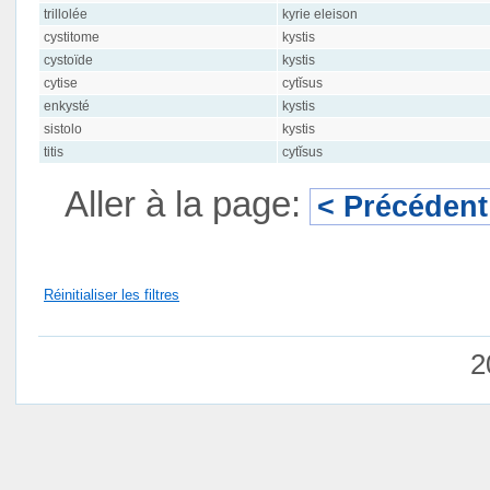
trillolée
kyrie eleison
cystitome
kystis
cystoïde
kystis
cytise
cytĭsus
enkysté
kystis
sistolo
kystis
titis
cytĭsus
Aller à la page:
< Précédent
Réinitialiser les filtres
2