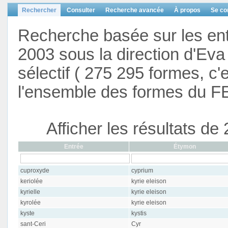
Rechercher
Consulter
Recherche avancée
À propos
Se co
Recherche basée sur les en
2003 sous la direction d'Eva 
sélectif ( 275 295 formes, c'
l'ensemble des formes du F
Afficher les résultats d
Entrée
Étymon
cuproxyde
cyprium
keriolée
kyrie eleison
kyrielle
kyrie eleison
kyrolée
kyrie eleison
kyste
kystis
sant-Ceri
Cyr