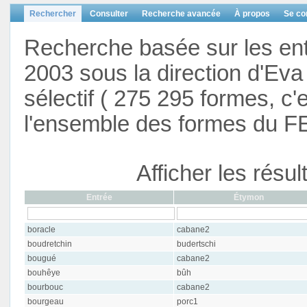
Rechercher
Consulter
Recherche avancée
À propos
Se co
Recherche basée sur les en
2003 sous la direction d'Eva 
sélectif ( 275 295 formes, c'
l'ensemble des formes du F
Afficher les résu
Entrée
Étymon
boracle
cabane2
boudretchin
budertschi
bougué
cabane2
bouhêye
bûh
bourbouc
cabane2
bourgeau
porc1