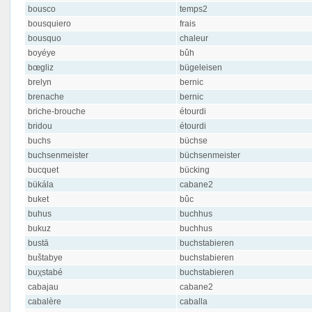
bousco
temps2
bousquiero
frais
bousquo
chaleur
boyéye
bûh
bœgliz
bügeleisen
brelyn
bernic
brenache
bernic
briche-brouche
étourdi
bridou
étourdi
buchs
büchse
buchsenmeister
büchsenmeister
bucquet
bücking
bükála
cabane2
buket
bûc
buhus
buchhus
bukuz
buchhus
bustā
buchstabieren
buštabye
buchstabieren
buχstabé
buchstabieren
cabajau
cabane2
cabalère
caballa