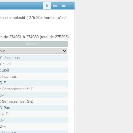
fr
de
en
n index sélectif ( 275 295 formes, c'est-
ats de 274951 à 274980 (total de 275293)
Volume
/1: Inconnus
/1: T-Ti
: Sk-š
: Inconnus
 D-F
: Germanismes : S-Z
 D-F
: Germanismes : S-Z
 N-Pas
: U-Z
 D-F
 D-F
: Inconnus