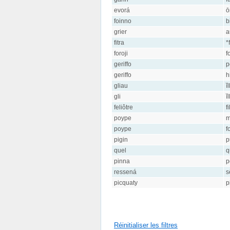
evorá
ō
foinno
b
grier
a
fitra
*f
foroji
f
geriffo
p
geriffo
h
gliau
ĭl
gli
ĭl
feliôtre
f
poype
m
poype
f
pigin
p
quel
q
pinna
p
ressená
s
picquaty
p
Réinitialiser les filtres