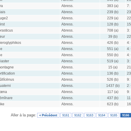
ra
Abress.
383 (a)
7:
iais
Abress.
239 (b)
23
uge2
Abress.
229 (a)
22
irst
Abress.
128 (b)
15
orasticus
Abress.
708 (a)
3:
eur
Abress.
39 (b)
22
ieroglyphikos
Abress.
426 (b)
4:
le
Abress.
551 (a)
4:
le
Abress.
550 (b)
4:
iliaster
Abress.
519 (a)
3:
ontagne
Abress.
15 (a)
21
ortification
Abress.
136 (b)
23
ŭllĭcēnus
Abress.
526 (b)
9:
uaterni
Abress.
1437 (b)
2:
œna
Abress.
117 (a)
9:
ēmĭnare
Abress.
437 (b)
11
ike
Abress.
623 (b)
16
Aller à la page:
< Précédent
9161
9162
9163
9164
9165
9166