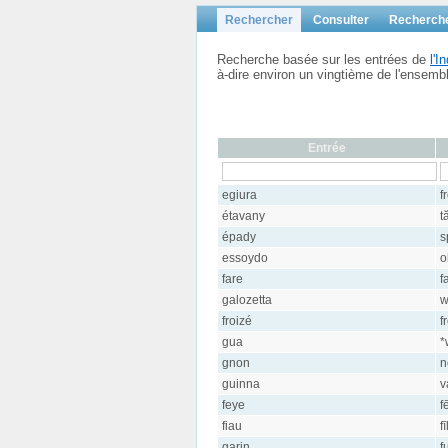
Rechercher
Consulter
Recherch
Recherche basée sur les entrées de
l'
à-dire environ un vingtième de l'ensem
Entrée
egiura
f
étavany
t
épady
s
essoydo
o
fare
f
galozetta
w
froizé
f
gua
*
gnon
n
guinna
v
feye
f
fiau
fī
garin
f