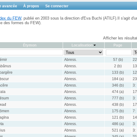
e avancée
À propos
Se connecter
Index du FEW
, publié en 2003 sous la direction d'Eva Buchi (ATILF).Il s'agit d'u
ble des formes du FEW).
Afficher les résult
Étymon
Localisation
Page
rémir
Abress.
57 (b)
22
ăbănus
Abress.
2 (b)
13
pargĕre
Abress.
133 (b)
12
bscur
Abress.
184 (a)
23
acĕre
Abress.
346 (b)
3:
ala
Abress.
474 (a)
17
rēsum
Abress.
777 (b)
3:
wađ
Abress.
438 (b)
17
ōmen
Abress.
175 (b)
7:
agīna
Abress.
121 (b)
14
ēta
Abress.
486 (a)
3:
lius
Abress.
521 (a)
3:
uir
Abress.
345 (a)
21