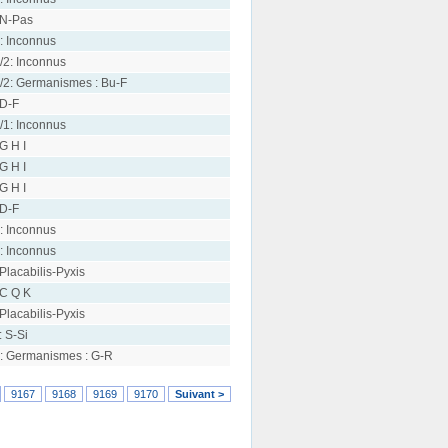
 N-Pas
: Inconnus
/2: Inconnus
/2: Germanismes : Bu-F
 D-F
/1: Inconnus
 G H I
 G H I
 G H I
 D-F
: Inconnus
: Inconnus
 Placabilis-Pyxis
 C Q K
 Placabilis-Pyxis
: S-Si
: Germanismes : G-R
9167
9168
9169
9170
Suivant >