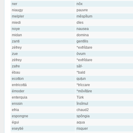
ner
nŏx
niaugy
pauvre
melpler
mĕspĭlum
miedi
dīes
noye
nausea
midan
domina
zanti
gentīlis
zéfrey
*exfrĭdare
zue
ōvum
zéfrey
*exfrĭdare
zafre
săf-
ébau
*bald
ecotton
quṭun
entricottá
*trīccare
émoder
*mŏvĭtāre
enterquia
Türk
enssin
ĭnsĭmul
efria
chaud2
espongne
spŏngia
égui
aqua
eseytié
risquer