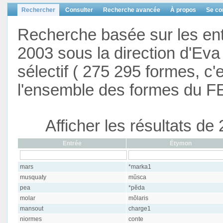
Rechercher
Consulter
Recherche avancée
À propos
Se co
Recherche basée sur les en
2003 sous la direction d'Eva 
sélectif ( 275 295 formes, c'
l'ensemble des formes du F
Afficher les résultats d
Entrée
Étymon
mars
*marka1
musquaty
mŭsca
pea
*pĕda
molar
mŏlaris
mansout
charge1
niormes
conte