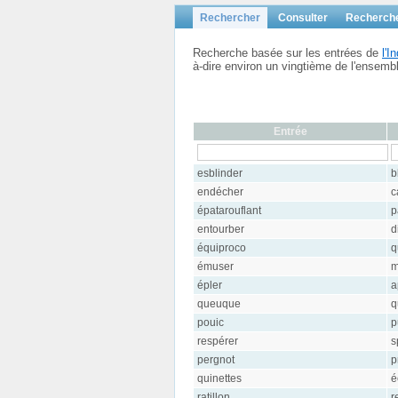
Rechercher
Consulter
Recherch
Recherche basée sur les entrées de
l'
à-dire environ un vingtième de l'ensem
Entrée
esblinder
b
endécher
c
épatarouflant
p
entourber
d
équiproco
q
émuser
m
épler
a
queuque
q
pouic
p
respérer
s
pergnot
p
quinettes
é
ratillon
r