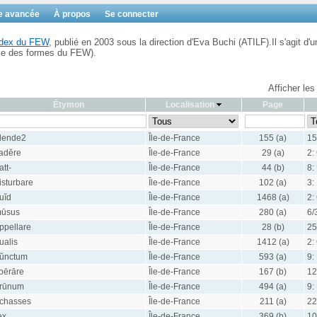
e avancée
À propos
Se connecter
Index du FEW
, publié en 2003 sous la direction d'Eva Buchi (ATILF).Il s'agit d'u
ble des formes du FEW).
Afficher les
Étymon
Localisation
Page
lende2
Île-de-France
155 (a)
15
adĕre
Île-de-France
29 (a)
2:
att-
Île-de-France
44 (b)
8:
isturbare
Île-de-France
102 (a)
3:
uĭd
Île-de-France
1468 (a)
2:
ūsus
Île-de-France
280 (a)
6/
ppellare
Île-de-France
28 (b)
25
ualis
Île-de-France
1412 (a)
2:
ŭnctum
Île-de-France
593 (a)
9:
pērāre
Île-de-France
167 (b)
12
rūnum
Île-de-France
494 (a)
9:
chasses
Île-de-France
211 (a)
22
ex
Île-de-France
369 (b)
10