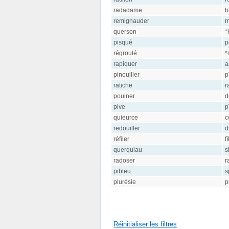
radadame
b
remignauder
m
querson
*
pisqué
p
régroulé
*
rapiquer
a
pinouiller
p
ratiche
ra
pouiner
d
pive
p
quieurce
c
redouiller
d
réfiler
f
querquiau
s
radoser
r
pibleu
s
plurésie
p
Réinitialiser les filtres