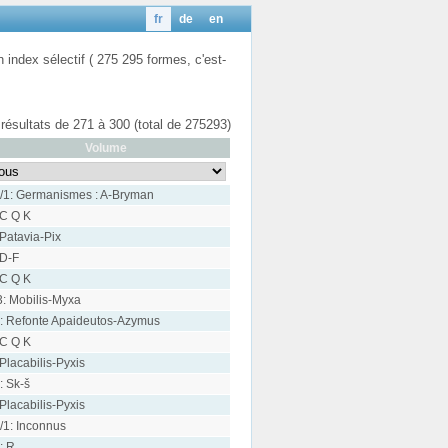
fr
de
en
n index sélectif ( 275 295 formes, c'est-
 résultats de 271 à 300 (total de 275293)
Volume
/1: Germanismes : A-Bryman
 C Q K
 Patavia-Pix
 D-F
 C Q K
3: Mobilis-Myxa
: Refonte Apaideutos-Azymus
 C Q K
 Placabilis-Pyxis
: Sk-š
 Placabilis-Pyxis
/1: Inconnus
: R