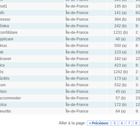
ruit1
Île-de-France
195 (b)
23
īñ-
Île-de-France
141 (a)
6/
kresso
Île-de-France
384 (b)
16
ŏstea
Île-de-France
242 (b)
9:
corrŏtŭlare
Île-de-France
1231 (b)
2:
pplicare
Île-de-France
40 (a)
25
īnus
Île-de-France
550 (a)
8:
tt-
Île-de-France
123 (a)
10
écaver
Île-de-France
182 (a)
22
īca
Île-de-France
423 (a)
8:
ōs
Île-de-France
1242 (b)
2:
ŭctilis
Île-de-France
173 (a)
3:
īlum
Île-de-France
532 (b)
3:
illon
Île-de-France
45 (a)
22
accommoder
Île-de-France
57 (b)
23
pīca
Île-de-France
172 (b)
12
leurītis
Île-de-France
64 (a)
9:
Aller à la page:
< Précédent
5
6
7
8