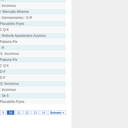
: Inconnus
2: Mercatio-Mneme
: Germanismes : G-R
 Placabilis-Pyxis
 C Q K
: Refonte Apaideutos-Azymus
 Patavia-Pix
: R
/1: Inconnus
 Patavia-Pix
 C Q K
 D-F
 D-F
/2: Inconnus
: Inconnus
: Sk-š
 Placabilis-Pyxis
9
10
11
12
13
14
Suivant >