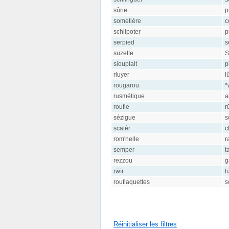
sûrie
p
sometière
c
schlipoter
p
serpied
s
suzette
S
siouplait
p
rluyer
l
rougarou
*
rusmétique
a
roufle
rŭ
sézigue
s
scatèr
c
rom'nelle
r
semper
t
rezzou
ġ
rẅīr
l
rouflaquettes
s
Réinitialiser les filtres