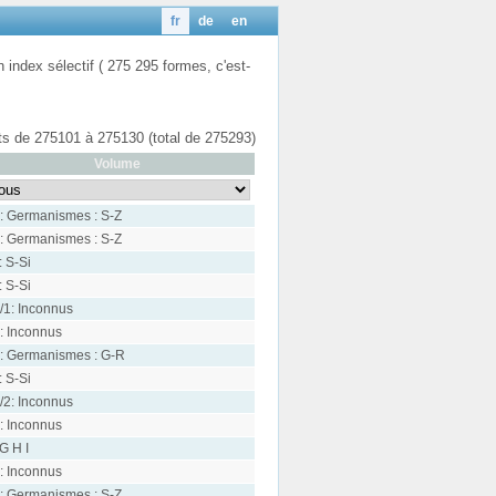
fr
de
en
n index sélectif ( 275 295 formes, c'est-
ats de 275101 à 275130 (total de 275293)
Volume
: Germanismes : S-Z
: Germanismes : S-Z
: S-Si
: S-Si
/1: Inconnus
: Inconnus
: Germanismes : G-R
: S-Si
/2: Inconnus
: Inconnus
 G H I
: Inconnus
: Germanismes : S-Z