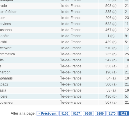
rude
Île-de-France
503 (a)
21
œmētērium
Île-de-France
835 (a)
2:
uer
Île-de-France
206 (a)
23
erviens
Île-de-France
533 (a)
11
usanna
Île-de-France
467 (a)
12
lacēre
Île-de-France
1 (b)
9:
ŭctāri
Île-de-France
439 (b)
5:
werwolf
Île-de-France
570 (b)
17
rithmetica
Île-de-France
235 (b)
25
ff-
Île-de-France
542 (b)
10
ē
Île-de-France
358 (a)
11
hardon
Île-de-France
190 (a)
21
aphanus
Île-de-France
64 (a)
10
abac2
Île-de-France
500 (a)
21
āzia
Île-de-France
53 (a)
19
ūcēre
Île-de-France
430 (b)
5:
outeneur
Île-de-France
507 (a)
21
Aller à la page:
< Précédent
9166
9167
9168
9169
9170
9171