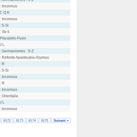
: Inconnus
 C Q K
: Inconnus
: S-Si
: Sk-š
 Placabilis-Pyxis
 J L
: Germanismes : S-Z
: Refonte Apaideutos-Azymus
: R
: S-Si
: Inconnus
: R
: Inconnus
: Orientalia
 J L
: Inconnus
9172
9173
9174
9175
Suivant >