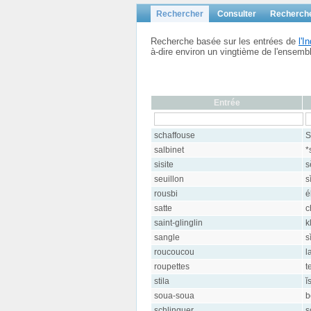
Rechercher
Consulter
Recherch
Recherche basée sur les entrées de
l'
à-dire environ un vingtième de l'ensem
Entrée
schaffouse
S
salbinet
*
sisite
s
seuillon
s
rousbi
é
satte
c
saint-glinglin
k
sangle
s
roucoucou
l
roupettes
t
stila
ĭ
soua-soua
b
schlinguer
s