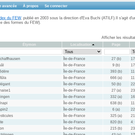
e avancée
À propos
Se connecter
Index du FEW
, publié en 2003 sous la direction d'Eva Buchi (ATILF).Il s'agit d'u
ble des formes du FEW).
Afficher les résult
Étymon
Localisation
Page
chaffhausen
Île-de-France
27 (b)
17
săl
Île-de-France
9 (b)
17
ĕdēre
Île-de-France
393 (b)
11
ĭtŭla
Île-de-France
666 (a)
11
légant
Île-de-France
50 (b)
22
haise1
Île-de-France
27 (a)
23
lingen
Île-de-France
332 (a)
16
ĭnapi
Île-de-France
638 (b)
11
apin2
Île-de-France
6 (a)
22
esticules
Île-de-France
325 (a)
21
ste
Île-de-France
820 (b)
4:
on
Île-de-France
215 (b)
23
chlingen
Île-de-France
43 (a)
17