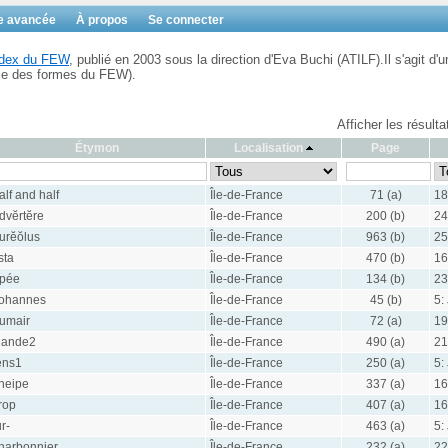
e avancée
À propos
Se connecter
Index du FEW
, publié en 2003 sous la direction d'Eva Buchi (ATILF).Il s'agit d'u
ble des formes du FEW).
Afficher les résult
Étymon
Localisation
Page
alf and half
Île-de-France
71 (a)
18
dvĕrtĕre
Île-de-France
200 (b)
24
urĕŏlus
Île-de-France
963 (b)
25
îsta
Île-de-France
470 (b)
16
pée
Île-de-France
134 (b)
23
ohannes
Île-de-France
45 (b)
5:
umair
Île-de-France
72 (a)
19
iande2
Île-de-France
490 (a)
21
ens1
Île-de-France
250 (a)
5:
neipe
Île-de-France
337 (a)
16
rop
Île-de-France
407 (a)
16
ur-
Île-de-France
463 (a)
5:
harbonnier
Île-de-France
232 (a)
22