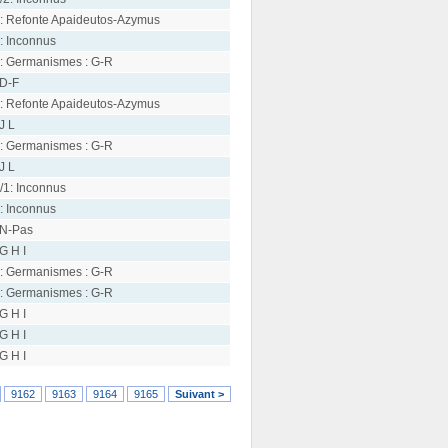
: Refonte Apaideutos-Azymus
: Inconnus
: Germanismes : G-R
 D-F
: Refonte Apaideutos-Azymus
 J L
: Germanismes : G-R
 J L
/1: Inconnus
: Inconnus
 N-Pas
 G H I
: Germanismes : G-R
: Germanismes : G-R
 G H I
 G H I
 G H I
9162
9163
9164
9165
Suivant >