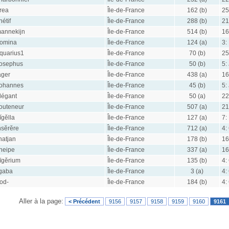
rea
Île-de-France
162 (b)
25
hétif
Île-de-France
288 (b)
21
annekijn
Île-de-France
514 (b)
16
omina
Île-de-France
124 (a)
3:
quarius1
Île-de-France
70 (b)
25
osephus
Île-de-France
50 (b)
5:
äger
Île-de-France
438 (a)
16
ohannes
Île-de-France
45 (b)
5:
légant
Île-de-France
50 (a)
22
outeneur
Île-de-France
507 (a)
21
ĭgĕlla
Île-de-France
127 (a)
7:
nsĕrĕre
Île-de-France
712 (a)
4:
hatjan
Île-de-France
178 (b)
16
neipe
Île-de-France
337 (a)
16
īgĕrium
Île-de-France
135 (b)
4:
gaba
Île-de-France
3 (a)
4:
od-
Île-de-France
184 (b)
4:
Aller à la page:
< Précédent
9156
9157
9158
9159
9160
9161