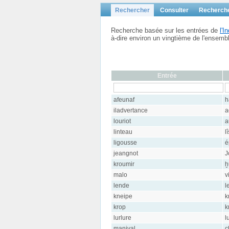
Rechercher
Consulter
Recherch
Recherche basée sur les entrées de
l'
à-dire environ un vingtième de l'ensem
Entrée
afeunaf
h
iladvertance
a
louriot
a
linteau
l
ligousse
é
jeangnot
J
kroumir
ḫ
malo
v
lende
l
kneipe
k
krop
k
lurlure
l
manival
c