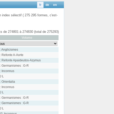
fr
de
en
n index sélectif ( 275 295 formes, c'est-
ats de 274801 à 274830 (total de 275293)
Volume
: Anglicismes
: Refonte A-Aorte
: Refonte Apaideutos-Azymus
: Germanismes : G-R
: Inconnus
 J L
: Orientalia
: Inconnus
 J L
: Germanismes : G-R
: Germanismes : G-R
 J L
/2: Inconnus