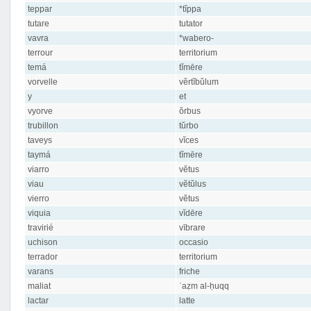
teppar
*tĭppa
tutare
tutator
vavra
*wabero-
terrour
territorium
temá
tĭmēre
vorvelle
vĕrtĭbŭlum
y
et
vyorve
ŏrbus
trubillon
tŭrbo
taveys
vĭces
taymá
tĭmēre
viarro
vĕtus
viau
vĕtŭlus
vierro
vĕtus
viquia
vĭdēre
travirié
vībrare
uchison
occasio
terrador
territorium
varans
friche
maliat
ʿaẓm al-ḥuqq
lactar
latte