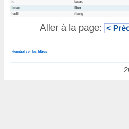
lo
lacus
liman
līber
ivoilli
étang
Aller à la page:
< Pré
Réinitialiser les filtres
2