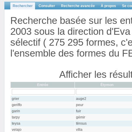
Rechercher
Consulter
Recherche avancée
À propos
Se co
Recherche basée sur les en
2003 sous la direction d'Eva 
sélectif ( 275 295 formes, c'
l'ensemble des formes du F
Afficher les résu
Entrée
Étymon
grier
auge2
geriffo
peur
garin
fuir
tarpy
gémir
teysa
tēnsus
velajo
vīlla