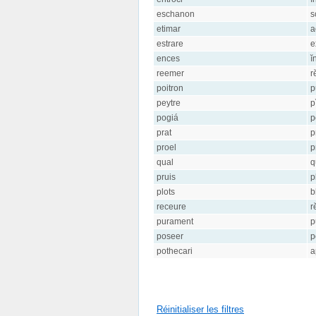
eschanon
s
etimar
a
estrare
e
ences
ĭ
reemer
r
poitron
p
peytre
p
pogiá
p
prat
p
proel
p
qual
q
pruis
p
plots
b
receure
r
purament
p
poseer
p
pothecari
a
Réinitialiser les filtres