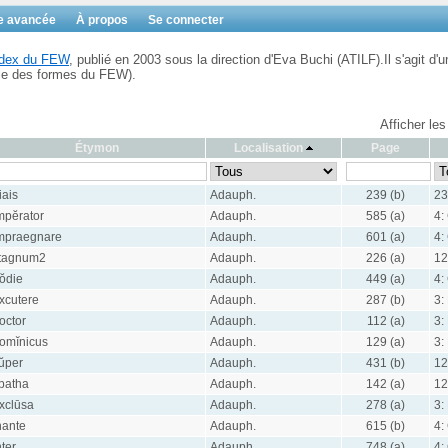
e avancée
À propos
Se connecter
Index du FEW
, publié en 2003 sous la direction d'Eva Buchi (ATILF).Il s'agit d'u
ble des formes du FEW).
Afficher les
Étymon
Localisation
Page
iais
Adauph.
239 (b)
23
mpĕrator
Adauph.
585 (a)
4:
mpraegnare
Adauph.
601 (a)
4:
tagnum2
Adauph.
226 (a)
12
ŏdie
Adauph.
449 (a)
4:
xcutere
Adauph.
287 (b)
3:
octor
Adauph.
112 (a)
3:
omĭnicus
Adauph.
129 (a)
3:
ŭper
Adauph.
431 (b)
12
patha
Adauph.
142 (a)
12
xclūsa
Adauph.
278 (a)
3:
nante
Adauph.
615 (b)
4:
nter
Adauph.
748 (a)
4: