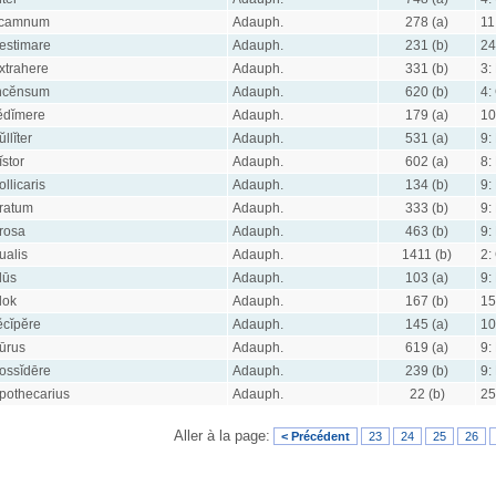
camnum
Adauph.
278 (a)
11
estimare
Adauph.
231 (b)
24
xtrahere
Adauph.
331 (b)
3:
ncĕnsum
Adauph.
620 (b)
4:
ĕdĭmere
Adauph.
179 (a)
10
ŭllĭter
Adauph.
531 (a)
9:
ĭstor
Adauph.
602 (a)
8:
ollicaris
Adauph.
134 (b)
9:
ratum
Adauph.
333 (b)
9:
rosa
Adauph.
463 (b)
9:
ualis
Adauph.
1411 (b)
2:
lūs
Adauph.
103 (a)
9:
lok
Adauph.
167 (b)
15
ĕcĭpĕre
Adauph.
145 (a)
10
ūrus
Adauph.
619 (a)
9:
ossĭdēre
Adauph.
239 (b)
9:
pothecarius
Adauph.
22 (b)
25
Aller à la page:
< Précédent
23
24
25
26