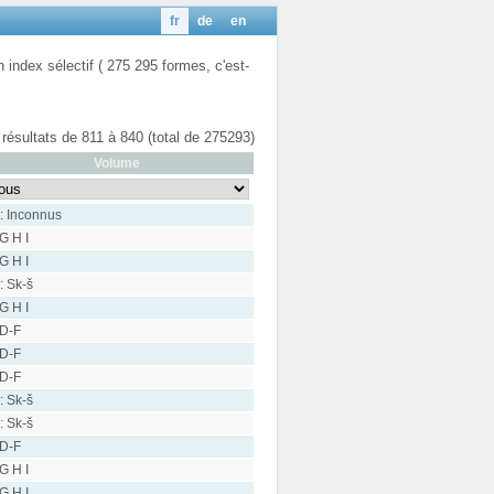
fr
de
en
n index sélectif ( 275 295 formes, c'est-
 résultats de 811 à 840 (total de 275293)
Volume
: Inconnus
 G H I
 G H I
: Sk-š
 G H I
 D-F
 D-F
 D-F
: Sk-š
: Sk-š
 D-F
 G H I
 G H I