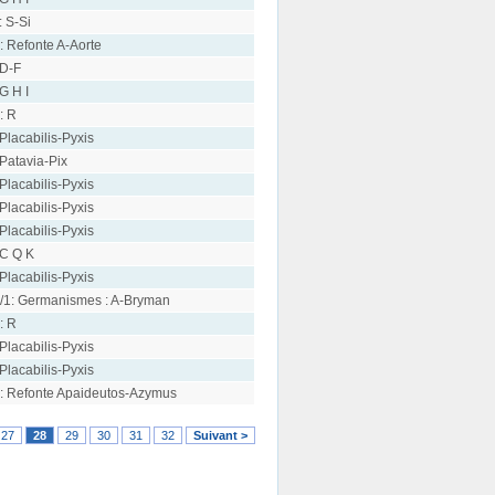
: S-Si
: Refonte A-Aorte
 D-F
 G H I
: R
 Placabilis-Pyxis
 Patavia-Pix
 Placabilis-Pyxis
 Placabilis-Pyxis
 Placabilis-Pyxis
 C Q K
 Placabilis-Pyxis
/1: Germanismes : A-Bryman
: R
 Placabilis-Pyxis
 Placabilis-Pyxis
: Refonte Apaideutos-Azymus
27
28
29
30
31
32
Suivant >