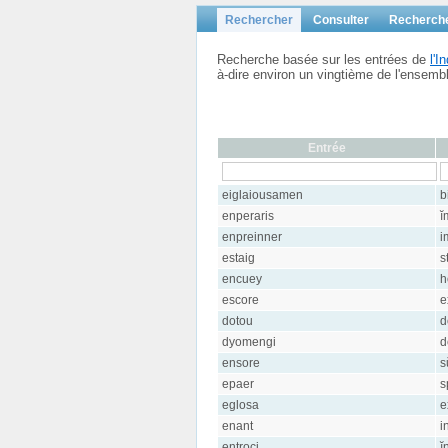
Rechercher
Consulter
Recherch
Recherche basée sur les entrées de
l'
à-dire environ un vingtième de l'ensem
Entrée
eiglaiousamen
b
enperaris
ĭ
enpreinner
i
estaig
s
encuey
h
escore
e
dotou
d
dyomengi
d
ensore
s
epaer
s
eglosa
e
enant
i
entroci
ĭ