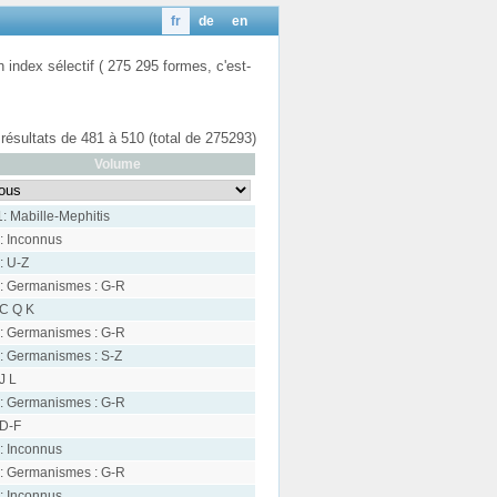
fr
de
en
n index sélectif ( 275 295 formes, c'est-
 résultats de 481 à 510 (total de 275293)
Volume
1: Mabille-Mephitis
: Inconnus
: U-Z
: Germanismes : G-R
 C Q K
: Germanismes : G-R
: Germanismes : S-Z
 J L
: Germanismes : G-R
 D-F
: Inconnus
: Germanismes : G-R
: Inconnus