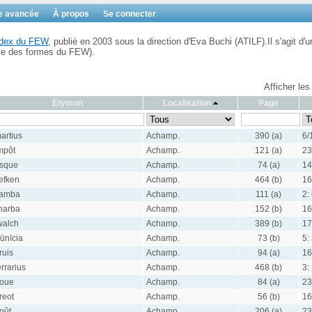
e avancée
À propos
Se connecter
Index du FEW
, publié en 2003 sous la direction d'Eva Buchi (ATILF).Il s'agit d'u
ble des formes du FEW).
Afficher les
Étymon
Localisation
Page
artius
Achamp.
390 (a)
6/
mpôt
Achamp.
121 (a)
23
sque
Achamp.
74 (a)
14
iefken
Achamp.
464 (b)
16
amba
Achamp.
111 (a)
2:
harba
Achamp.
152 (b)
16
walch
Achamp.
389 (b)
17
jūnīcia
Achamp.
73 (b)
5:
ruis
Achamp.
94 (a)
16
errarius
Achamp.
468 (b)
3:
oue
Achamp.
84 (a)
23
reot
Achamp.
56 (b)
16
oût
Achamp.
206 (a)
23