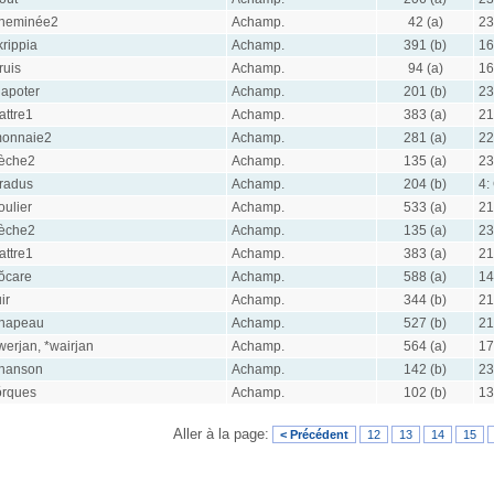
heminée2
Achamp.
42 (a)
23
krippia
Achamp.
391 (b)
16
ruis
Achamp.
94 (a)
16
lapoter
Achamp.
201 (b)
23
attre1
Achamp.
383 (a)
21
onnaie2
Achamp.
281 (a)
22
lèche2
Achamp.
135 (a)
23
radus
Achamp.
204 (b)
4:
oulier
Achamp.
533 (a)
21
lèche2
Achamp.
135 (a)
23
attre1
Achamp.
383 (a)
21
ŏcare
Achamp.
588 (a)
14
uir
Achamp.
344 (b)
21
hapeau
Achamp.
527 (b)
21
werjan, *wairjan
Achamp.
564 (a)
17
hanson
Achamp.
142 (b)
23
ŏrques
Achamp.
102 (b)
13
Aller à la page:
< Précédent
12
13
14
15