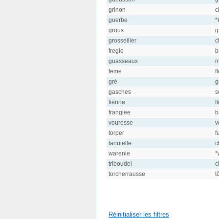
grinon
c
guerbe
*
gruus
g
grosseiller
c
fregie
b
guasseaux
m
feme
f
gré
g
gasches
s
fienne
f
frangiee
b
vouresse
v
torper
f
tanuielle
c
warenie
*
triboudel
c
torcherrausse
t
Réinitialiser les filtres