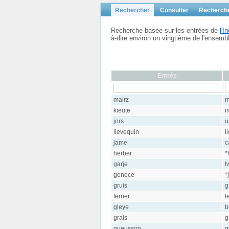
Rechercher
Consulter
Recherch
Recherche basée sur les entrées de
l'
à-dire environ un vingtième de l'ensem
Entrée
mairz
m
kieute
i
jors
u
lievequin
l
jame
c
herber
*
garje
t
genece
*
gruis
g
ferrier
f
gleye
b
grais
g
gueusson
g