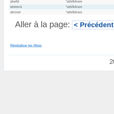
abəδǻ
*abbĭbĕrare
abeberá
*abbĭbĕrare
abrover
*abbĭbĕrare
Aller à la page:
< Précédent
Réinitialiser les filtres
2