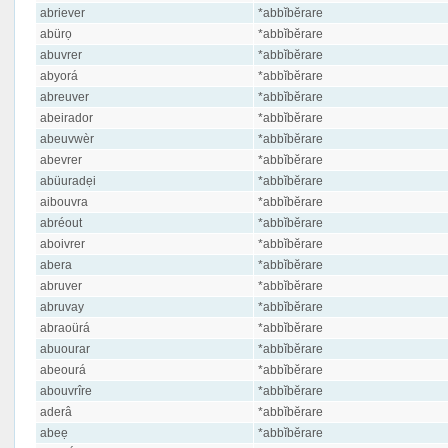
abriever
*abbĭbĕrare
abürọ
*abbĭbĕrare
abuvrer
*abbĭbĕrare
abyorá
*abbĭbĕrare
abreuver
*abbĭbĕrare
abeirador
*abbĭbĕrare
abeuvwèr
*abbĭbĕrare
abevrer
*abbĭbĕrare
abüuradẹi
*abbĭbĕrare
aibouvra
*abbĭbĕrare
abréout
*abbĭbĕrare
aboivrer
*abbĭbĕrare
abera
*abbĭbĕrare
abruver
*abbĭbĕrare
abruvay
*abbĭbĕrare
abraoürá
*abbĭbĕrare
abuourar
*abbĭbĕrare
abeourá
*abbĭbĕrare
abouvrîre
*abbĭbĕrare
aderâ
*abbĭbĕrare
abeẹ
*abbĭbĕrare