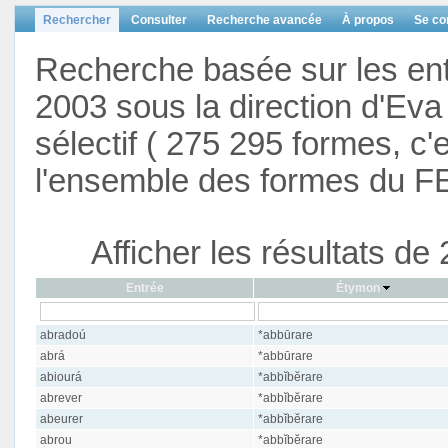
Rechercher
Consulter
Recherche avancée
À propos
Se co
Recherche basée sur les en
2003 sous la direction d'Eva 
sélectif ( 275 295 formes, c'
l'ensemble des formes du F
Afficher les résultats d
Entrée
Étymon
abradoú
*abbūrare
abrá
*abbūrare
abiourá
*abbĭbĕrare
abrever
*abbĭbĕrare
abeurer
*abbĭbĕrare
abrou
*abbĭbĕrare