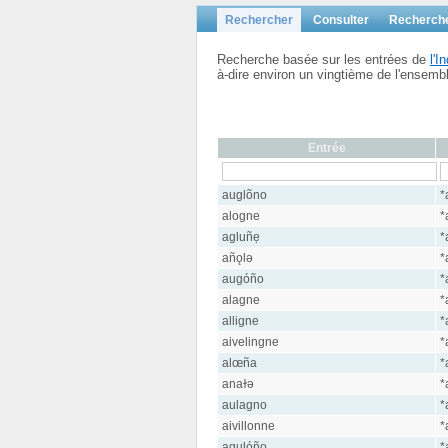
Rechercher
Consulter
Recherch
Recherche basée sur les entrées de
l'
à-dire environ un vingtième de l'ensem
Entrée
auglõno
*
alogne
*
agluñẹ
*
añǫlə
*
augóño
*
alagne
*
alligne
*
aivelingne
*
alœña
*
anaɫə
*
aulagno
*
aivillonne
*
agulóño
*