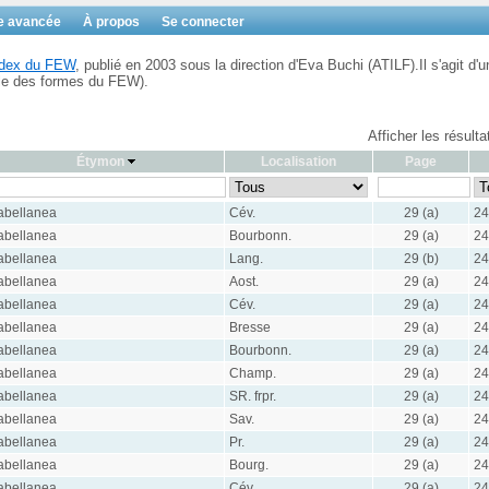
e avancée
À propos
Se connecter
Index du FEW
, publié en 2003 sous la direction d'Eva Buchi (ATILF).Il s'agit d'u
ble des formes du FEW).
Afficher les résult
Étymon
Localisation
Page
abellanea
Cév.
29 (a)
24
abellanea
Bourbonn.
29 (a)
24
abellanea
Lang.
29 (b)
24
abellanea
Aost.
29 (a)
24
abellanea
Cév.
29 (a)
24
abellanea
Bresse
29 (a)
24
abellanea
Bourbonn.
29 (a)
24
abellanea
Champ.
29 (a)
24
abellanea
SR. frpr.
29 (a)
24
abellanea
Sav.
29 (a)
24
abellanea
Pr.
29 (a)
24
abellanea
Bourg.
29 (a)
24
abellanea
Cév.
29 (a)
24