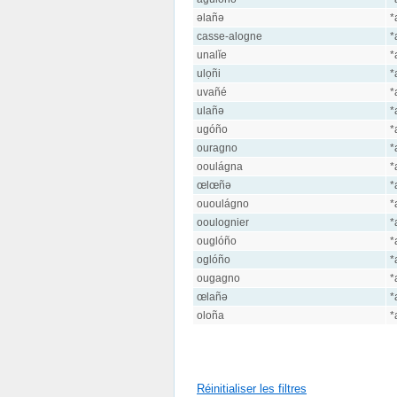
əlañə
*
casse-alogne
*
unalĭe
*
ulọñi
*
uvañé
*
ulañə
*
ugóño
*
ouragno
*
ooulágna
*
œlœñə
*
ououlágno
*
ooulognier
*
ouglóño
*
oglóño
*
ougagno
*
œlañə
*
oloña
*
Réinitialiser les filtres