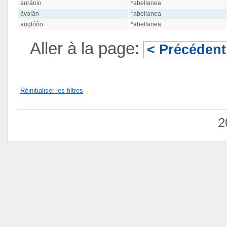
auránio
*abellanea
ãvəlān
*abellanea
auglóño
*abellanea
Aller à la page:
< Précédent
Réinitialiser les filtres
2