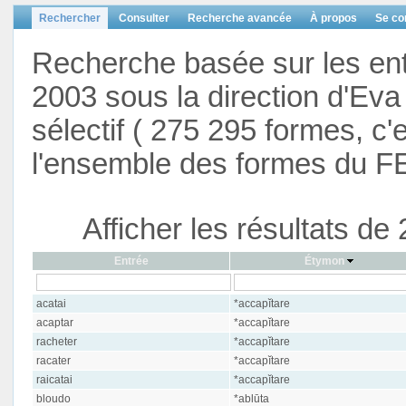
Rechercher
Consulter
Recherche avancée
À propos
Se co
Recherche basée sur les en
2003 sous la direction d'Eva 
sélectif ( 275 295 formes, c'
l'ensemble des formes du F
Afficher les résultats d
Entrée
Étymon
acatai
*accapĭtare
acaptar
*accapĭtare
racheter
*accapĭtare
racater
*accapĭtare
raicatai
*accapĭtare
bloudo
*ablūta