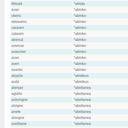
ẽbludá
*ablūta
évan
*abinko-
obenc
*abinko-
debavenc
*abinko-
caraven
*abinko-
calaven
*abinko-
abencá
*abinko-
avencar
*abinko-
avancher
*abinko-
avan
*abinko-
aven
*abinko-
avantsi
*abinko-
abyẹže
*abieteus
auéji
*abieteus
alenjan
*abellanea
agláño
*abellanea
aviloingne
*abellanea
aloigne
*abellanea
anəɫe
*abellanea
alougne
*abellanea
aveilliane
*abellanea