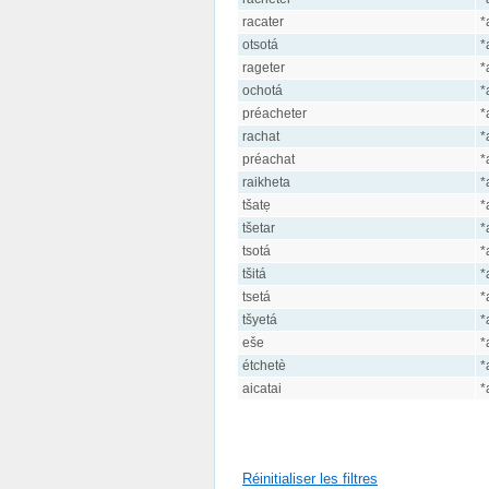
racater
*
otsotá
*
rageter
*
ochotá
*
préacheter
*
rachat
*
préachat
*
raikheta
*
tšatẹ
*
tšetar
*
tsotá
*
tšitá
*
tsetá
*
tšyetá
*
eše
*
étchetè
*
aicatai
*
Réinitialiser les filtres