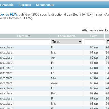
e avancée
À propos
Se connecter
Index du FEW
, publié en 2003 sous la direction d'Eva Buchi (ATILF).Il s'agit d'u
ble des formes du FEW).
Afficher les résult
Étymon
Localisation
Page
accaptare
Fr.
66 (a)
24
accaptare
Mfr.
67 (a)
24
accaptare
Apr.
66 (a)
24
accaptare
Fr.
66 (a)
24
accaptare
Fr.
67 (a)
24
accaptare
Fr.
66 (a)
24
accaptare
Sav.
66 (b)
24
accaptare
Awall.
66 (a)
24
accaptare
Fr.
66 (a)
24
accaptare
Poit.
67 (b)
24
accaptare
Fr.
67 (a)
24
accaptare
Mfr.
68 (a)
24
accaptare
Fr.
67 (a)
24