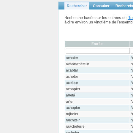
Rechercher
Consulter
Recherch
Recherche basée sur les entrées de
l'
à-dire environ un vingtième de l'ensem
Entrée
achater
*
avantacheteur
*
acabtar
*
acheter
*
aceteur
*
achapter
*
aθetá
*
ai'ter
*
achepter
*
rajheter
*
raichiteir
*
raacheterre
*
racheter
*