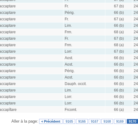
accaptare
Fr.
67 (b)
24
accaptare
Périg.
66 (b)
24
accaptare
Fr.
67 (a)
24
accaptare
Lim.
66 (b)
24
accaptare
Frm.
68 (a)
24
accaptare
Fr.
67 (b)
24
accaptare
Frm.
68 (a)
24
accaptare
Lorr.
67 (b)
24
accaptare
Aost.
66 (b)
24
accaptare
Aost.
66 (b)
24
accaptare
Périg.
66 (b)
24
accaptare
Aost.
66 (b)
24
accaptare
Dauph. occit.
66 (b)
24
accaptare
Lim.
66 (b)
24
accaptare
Lorr.
66 (b)
24
accaptare
Lorr.
66 (b)
24
accapĭtare
Frcomt.
66 (a)
24
Aller à la page:
< Précédent
9165
9166
9167
9168
9169
9170