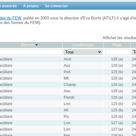
e avancée
À propos
Se connecter
Index du FEW
, publié en 2003 sous la direction d'Eva Buchi (ATILF).Il s'agit d'u
ble des formes du FEW).
Afficher les résult
Étymon
Localisation
Page
acūtiare
Aost.
126 (a)
24
acūtiare
Auv.
126 (a)
24
acūtiare
Poit.
125 (b)
24
acūtiare
Mfr.
126 (a)
24
acūtiare
Champ.
126 (a)
24
acūtiare
Auv.
126 (a)
24
acūtiare
Flandr.
126 (a)
24
acūtiare
Lorr.
125 (b)
24
acūtiare
Afr.
125 (b)
24
acūtiare
Pic.
126 (b)
24
acūtiare
Lorr.
127 (a)
24
acūtiare
Lorr.
127 (a)
24
acūtiare
Frm.
126 (b)
24