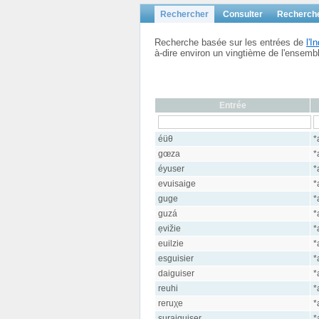
Rechercher
Consulter
Recherch
Recherche basée sur les entrées de
l'
à-dire environ un vingtième de l'ensem
Entrée
éüθ
*
gœza
*
éyuser
*
evuisaige
*
guge
*
guzá
*
ẹvižie
*
euilzie
*
esguisier
*
daiguiser
*
reuhi
*
reruχe
*
suraiguiser
*