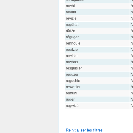
rawhi
*
ravuhi
*
revižie
*
regühat
*
rüdžẹ
*
réguger
*
rèhhouîe
*
reuilzie
*
rewisie
*
rawhœr
*
resguisier
*
régûzer
*
réguchié
*
reswisier
*
remuhi
*
ruger
*
regwizü
*
Réinitialiser les filtres