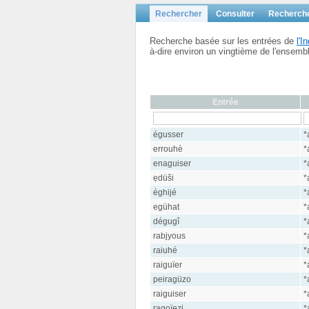
Rechercher
Consulter
Recherch
Recherche basée sur les entrées de
l'
à-dire environ un vingtième de l'ensem
Entrée
égusser
*
errouhè
*
enaguiser
*
ẹdüši
*
éghijé
*
egühat
*
dégugî
*
rabjyous
*
raiuhé
*
raiguïer
*
peiragüzo
*
raiguiser
*
ragoïezi
*