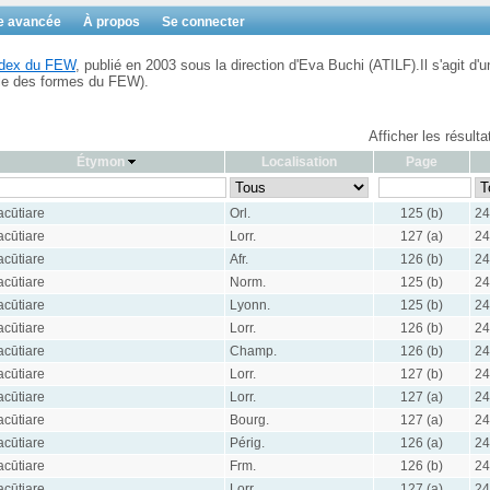
e avancée
À propos
Se connecter
Index du FEW
, publié en 2003 sous la direction d'Eva Buchi (ATILF).Il s'agit d'u
ble des formes du FEW).
Afficher les résult
Étymon
Localisation
Page
acūtiare
Orl.
125 (b)
24
acūtiare
Lorr.
127 (a)
24
acūtiare
Afr.
126 (b)
24
acūtiare
Norm.
125 (b)
24
acūtiare
Lyonn.
125 (b)
24
acūtiare
Lorr.
126 (b)
24
acūtiare
Champ.
126 (b)
24
acūtiare
Lorr.
127 (b)
24
acūtiare
Lorr.
127 (a)
24
acūtiare
Bourg.
127 (a)
24
acūtiare
Périg.
126 (a)
24
acūtiare
Frm.
126 (b)
24
acūtiare
Lorr.
127 (a)
24