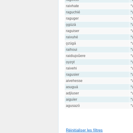
raivhate
*
raguchié
*
raguger
*
ǫgüzá
*
raguiser
*
raivuhé
*
ǫzügá
*
raihoui
*
raidiujoûere
*
ọyzǫt
*
raivehi
*
ragusier
*
aivehesse
*
asuguá
*
adjïuser
*
aiguïer
*
agusazó
*
Réinitialiser les filtres