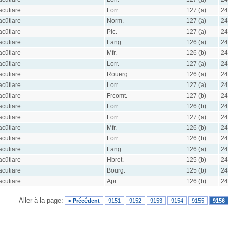
acūtiare
Lorr.
127 (a)
24
acūtiare
Norm.
127 (a)
24
acūtiare
Pic.
127 (a)
24
acūtiare
Lang.
126 (a)
24
acūtiare
Mfr.
126 (b)
24
acūtiare
Lorr.
127 (a)
24
acūtiare
Rouerg.
126 (a)
24
acūtiare
Lorr.
127 (a)
24
acūtiare
Frcomt.
127 (b)
24
acūtiare
Lorr.
126 (b)
24
acūtiare
Lorr.
127 (a)
24
acūtiare
Mfr.
126 (b)
24
acūtiare
Lorr.
126 (b)
24
acūtiare
Lang.
126 (a)
24
acūtiare
Hbret.
125 (b)
24
acūtiare
Bourg.
125 (b)
24
acūtiare
Apr.
126 (b)
24
Aller à la page:
< Précédent
9151
9152
9153
9154
9155
9156