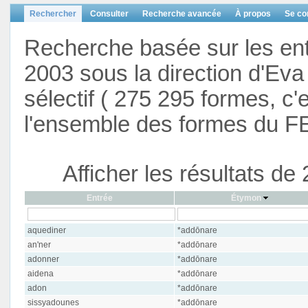
Rechercher
Consulter
Recherche avancée
À propos
Se co
Recherche basée sur les en
2003 sous la direction d'Eva 
sélectif ( 275 295 formes, c'
l'ensemble des formes du F
Afficher les résultats d
Entrée
Étymon
aquediner
*addōnare
an'ner
*addōnare
adonner
*addōnare
aidena
*addōnare
adon
*addōnare
sissyadounes
*addōnare