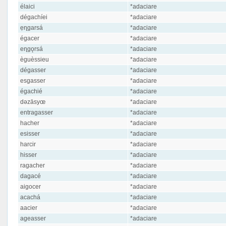
élaici
*adaciare
dégachíei
*adaciare
ẹɳgarsá
*adaciare
égacer
*adaciare
eɳgǫrsá
*adaciare
èguèssieu
*adaciare
dégasser
*adaciare
esgasser
*adaciare
égachié
*adaciare
dəzāsyœ
*adaciare
entragasser
*adaciare
hacher
*adaciare
esisser
*adaciare
harcir
*adaciare
hisser
*adaciare
ragacher
*adaciare
dagacé
*adaciare
aigocer
*adaciare
acachá
*adaciare
aacier
*adaciare
ageasser
*adaciare