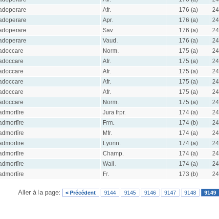
adoperare
Afr.
176 (a)
24
adoperare
Apr.
176 (a)
24
adoperare
Sav.
176 (a)
24
adoperare
Vaud.
176 (a)
24
adoccare
Norm.
175 (a)
24
adoccare
Afr.
175 (a)
24
adoccare
Afr.
175 (a)
24
adoccare
Afr.
175 (a)
24
adoccare
Afr.
175 (a)
24
adoccare
Norm.
175 (a)
24
admortīre
Jura frpr.
174 (a)
24
admortīre
Frm.
174 (b)
24
admortīre
Mfr.
174 (a)
24
admortīre
Lyonn.
174 (a)
24
admortīre
Champ.
174 (a)
24
admortīre
Wall.
174 (a)
24
admortīre
Fr.
173 (b)
24
Aller à la page:
< Précédent
9144
9145
9146
9147
9148
9149