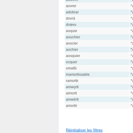
aovrer
*
adobrar
*
dovrá
*
drœvu
*
aoquie
*
aouchier
*
aoscier
*
aochier
*
aosquier
*
ocquer
*
omətši
*
inamortissable
*
ramortir
*
amwǫrti
*
aimorti
*
amwèrti
*
amortir
*
Réinitialiser les filtres