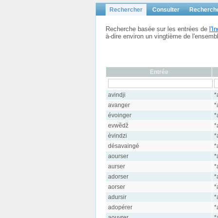
Rechercher
Consulter
Recherch
Recherche basée sur les entrées de
l'
à-dire environ un vingtième de l'ensem
Entrée
avindji
*
avanger
*
évoinger
*
evwẽdž
*
èvindzi
*
désavaingé
*
aourser
*
aurser
*
adorser
*
aorser
*
adursir
*
adopérer
*
aouvrer
*