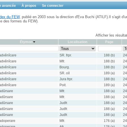
e avancée
À propos
Se connecter
Index du FEW
, publié en 2003 sous la direction d'Eva Buchi (ATILF).Il s'agit d'u
ble des formes du FEW).
Afficher les résult
Étymon
Localisation
Page
advĕnĭcare
SR. frpr.
188 (b)
24
advĕnĭcare
Mfr.
188 (b)
24
advĕnĭcare
Bourg.
188 (b)
24
advĕnĭcare
SR. oïl
189 (a)
24
advĕnĭcare
Jura frpr.
188 (b)
24
advĕnĭcare
Poit.
189 (a)
24
adŭrsare
Mfr.
188 (a)
24
adŭrsare
Mfr.
188 (a)
24
adŭrsare
Judfr.
188 (a)
24
adŭrsare
Judfr.
188 (a)
24
adŭrsare
Judfr.
188 (a)
24
adoperare
Mfr.
176 (a)
24
adoperare
Afr.
176 (a)
24