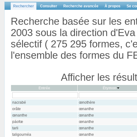
Rechercher
Consulter
Recherche avancée
À propos
Se co
Recherche basée sur les en
2003 sous la direction d'Eva 
sélectif ( 275 295 formes, c'
l'ensemble des formes du F
Afficher les résu
Entrée
Étymon
nacrabé
œnothère
orâte
œnanthe
œnanthe
œnanthe
páofœ
œnanthe
tarli
œnanthe
taligournéa
œnanthe