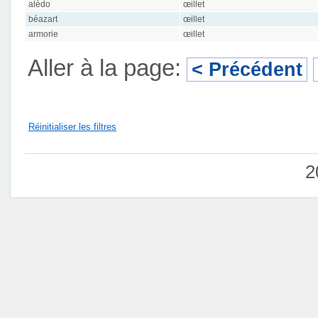
alèdo
œillet
béazart
œillet
armorie
œillet
Aller à la page:
< Précédent
Réinitialiser les filtres
2