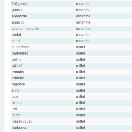
fréjignèto
œnanthe
gousse
œnanthe
abrenotte
œnanthe
annicot
œnanthe
cochet-mitrouillet
œnanthe
brelai
œnanthe
charli
œnanthe
cuidereles
œillet
parfouillet
œillet
polimir
œillet
pẅāzẽ
œillet
ermuris
œillet
ermerie
œillet
regonce
œillet
slino
œillet
lyœr
œillet
mirliton
œillet
lœk
œillet
iditiot
œillet
massouquét
œillet
barberies
œillet