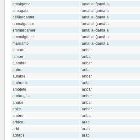
amalgame
ʿamal al-ǧamāʿa
almagala
ʿamal al-ǧamāʿa
démargamer
ʿamal al-ǧamāʿa
enmalgamer
ʿamal al-ǧamāʿa
emmargamer
ʿamal al-ǧamāʿa
emmalgame
ʿamal al-ǧamāʿa
margamo
ʿamal al-ǧamāʿa
lambre
ʿanbar
lampe
ʿanbar
diambre
ʿanbar
anbe
ʿanbar
aumbre
ʿanbar
ambresin
ʿanbar
amblete
ʿanbar
ambregis
ʿanbar
angue
ʿanbar
anke
ʿanbar
ambre
ʿanbar
arbico
ʿarab
arbi
ʿarab
agrabə
ʿarab