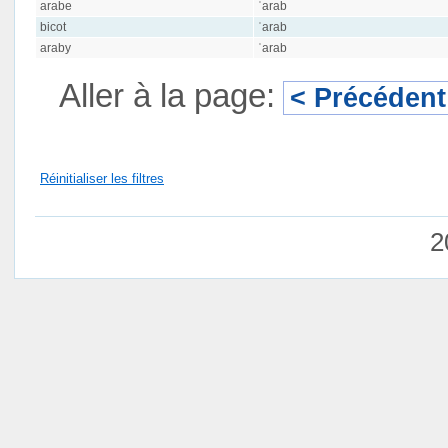
arabe
ʿarab
bicot
ʿarab
araby
ʿarab
Aller à la page:
< Précédent
Réinitialiser les filtres
2