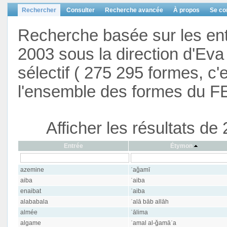
Rechercher
Consulter
Recherche avancée
À propos
Se co
Recherche basée sur les en
2003 sous la direction d'Eva 
sélectif ( 275 295 formes, c'
l'ensemble des formes du F
Afficher les résultats d
Entrée
Étymon
azemine
ʿaǧamī
aiba
ʿaiba
enaibat
ʿaiba
alababala
ʿalā bāb allāh
almée
ʿālima
algame
ʿamal al-ǧamāʿa