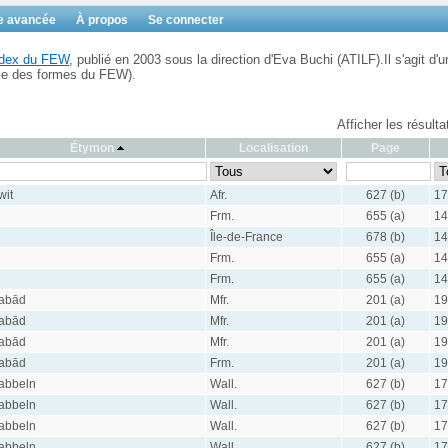
e avancée
À propos
Se connecter
Index du FEW
, publié en 2003 sous la direction d'Eva Buchi (ATILF).Il s'agit d'u
ble des formes du FEW).
Afficher les résult
Étymon
Localisation
Page
wit
Afr.
627 (b)
17
Frm.
655 (a)
14
Île-de-France
678 (b)
14
Frm.
655 (a)
14
Frm.
655 (a)
14
abād
Mfr.
201 (a)
19
abād
Mfr.
201 (a)
19
abād
Mfr.
201 (a)
19
abād
Frm.
201 (a)
19
abbeln
Wall.
627 (b)
17
abbeln
Wall.
627 (b)
17
abbeln
Wall.
627 (b)
17
abbeln
Wall.
627 (b)
17