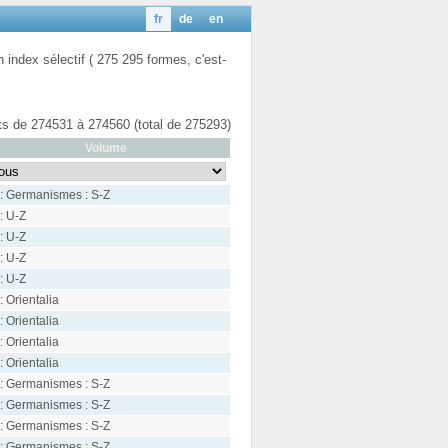
fr
de
en
n index sélectif ( 275 295 formes, c'est-
ats de 274531 à 274560 (total de 275293)
Volume
: Germanismes : S-Z
: U-Z
: U-Z
: U-Z
: U-Z
: Orientalia
: Orientalia
: Orientalia
: Orientalia
: Germanismes : S-Z
: Germanismes : S-Z
: Germanismes : S-Z
: Germanismes : S-Z