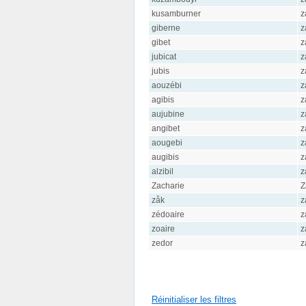
kusamburner
z
giberne
z
gibet
z
jubicat
z
jubis
z
aouzébi
z
agibis
z
aujubine
z
angibet
z
aougebi
z
augibis
z
alzibil
z
Zacharie
Z
zåk
z
zédoaire
z
zoaire
z
zedor
z
Réinitialiser les filtres