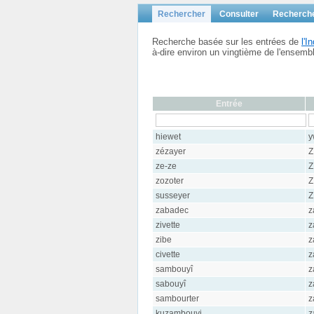
Rechercher
Consulter
Recherch
Recherche basée sur les entrées de
l'
à-dire environ un vingtième de l'ensem
Entrée
hiewet
y
zézayer
Z
ze-ze
Z
zozoter
Z
susseyer
Z
zabadec
z
zivette
z
zibe
z
civette
z
sambouyî
z
sabouyî
z
sambourter
z
kuzambouyi
z