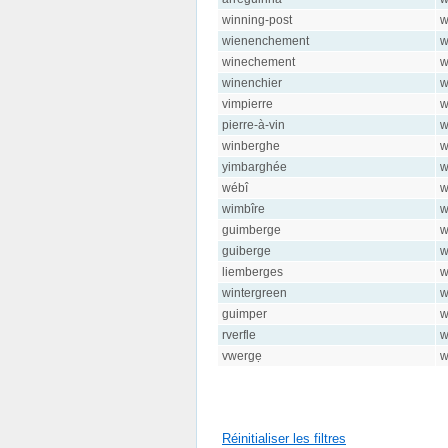
winning-post
w
wienenchement
w
winechement
w
winenchier
w
vimpierre
w
pierre-à-vin
w
winberghe
w
yimbarghée
w
wébî
w
wimbîre
w
guimberge
w
guiberge
w
liemberges
w
wintergreen
w
guimper
w
rverfle
w
vwergẹ
w
Réinitialiser les filtres