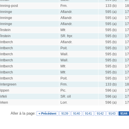
inning-post
Frm.
133 (b)
18
inninge
Aflandr.
595 (a)
17
inninge
Aflandr.
595 (a)
17
inninge
Aflandr.
595 (a)
17
înstein
Mfr.
595 (b)
17
înstein
SR. frpr.
595 (b)
17
intberch
Aflandr.
595 (b)
17
intberch
Poit.
595 (b)
17
intberch
Wall.
595 (b)
17
intberch
Wall.
595 (b)
17
intberch
Mfr.
595 (b)
17
intberch
Mfr.
595 (b)
17
intberch
Poit.
595 (b)
17
intergreen
Frm.
133 (b)
18
ippen
Pic.
596 (a)
17
irfeli
SR. oïl
596 (a)
17
irken
Lorr.
596 (a)
17
Aller à la page:
< Précédent
9139
9140
9141
9142
9143
9144