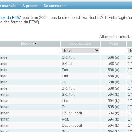
e avancée
À propos
Se connecter
Index du FEW
, publié en 2003 sous la direction d'Eva Buchi (ATILF).Il s'agit d'u
ble des formes du FEW).
Afficher les résult
Étymon
Localisation
Page
inde
SR. frpr.
588 (a)
17
inde
SR. oïl
588 (a)
17
inde
Frm.
588 (a)
17
inde
Frm.
588 (a)
17
inde
Pr.
588 (a)
17
inde
SR. frpr.
588 (a)
17
innan
SR. frpr.
594 (b)
17
innan
Lim.
594 (b)
17
innan
Pr.
595 (a)
17
innan
Dauph. occit.
594 (b)
17
innan
Poit.
594 (b)
17
innan
Dauph. occit.
594 (b)
17
innan
Gasc.
594 (b)
17