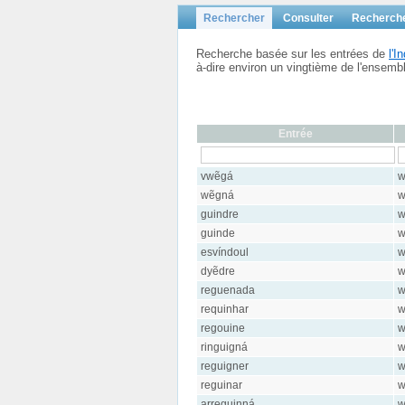
Rechercher
Consulter
Recherch
Recherche basée sur les entrées de
l'
à-dire environ un vingtième de l'ensem
Entrée
vwẽgá
w
wẽgná
w
guindre
w
guinde
w
esvíndoul
w
dyẽdre
w
reguenada
w
requinhar
w
regouine
w
ringuigná
w
reguigner
w
reguinar
w
arreguinná
w